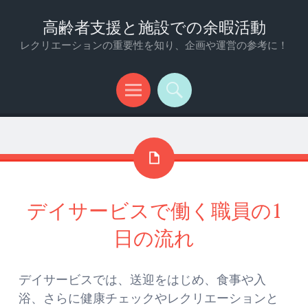
高齢者支援と施設での余暇活動
レクリエーションの重要性を知り、企画や運営の参考に！
メ
検
ニ
索
ュ
ー
デイサービスで働く職員の1
日の流れ
デイサービスでは、送迎をはじめ、食事や入
浴、さらに健康チェックやレクリエーションと