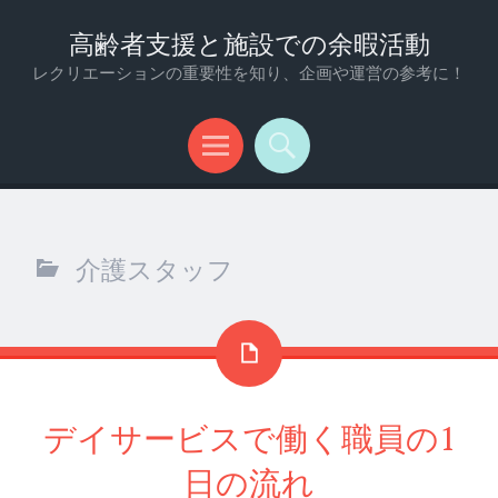
高齢者支援と施設での余暇活動
レクリエーションの重要性を知り、企画や運営の参考に！
メ
検
ニ
索
ュ
介護スタッフ
ー
デイサービスで働く職員の1
日の流れ