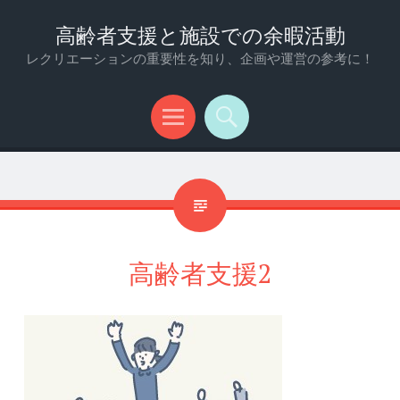
高齢者支援と施設での余暇活動
レクリエーションの重要性を知り、企画や運営の参考に！
メ
検
ニ
索
ュ
ー
高齢者支援2