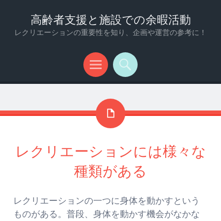
高齢者支援と施設での余暇活動
レクリエーションの重要性を知り、企画や運営の参考に！
メ
検
ニ
索
ュ
ー
レクリエーションには様々な
種類がある
レクリエーションの一つに身体を動かすという
ものがある。普段、身体を動かす機会がなかな