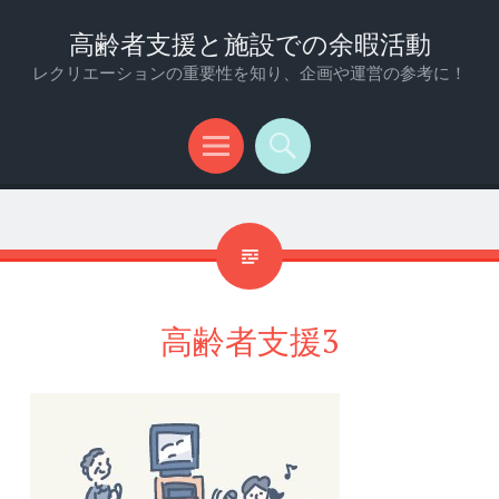
高齢者支援と施設での余暇活動
レクリエーションの重要性を知り、企画や運営の参考に！
メ
検
ニ
索
ュ
ー
高齢者支援3