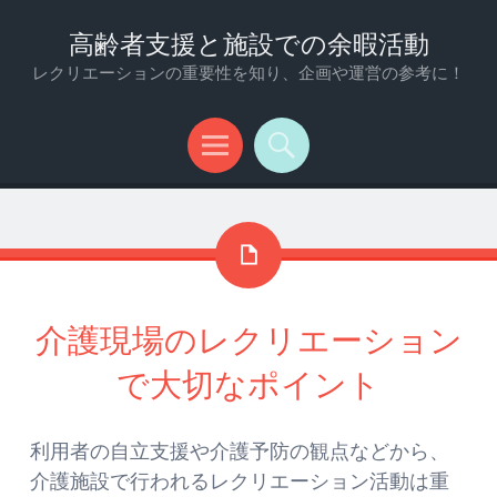
高齢者支援と施設での余暇活動
レクリエーションの重要性を知り、企画や運営の参考に！
メ
検
ニ
索
ュ
ー
介護現場のレクリエーション
で大切なポイント
利用者の自立支援や介護予防の観点などから、
介護施設で行われるレクリエーション活動は重